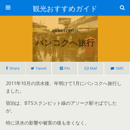
観光おすすめガイド
2018年12月11日
バンコクへ旅行
Share
Tweet
Pin
Mail
SMS
2011年10月の洪水後、年明けて1月にバンコクへ旅行し
ました。
宿泊は、BTSスクンビット線のアソーク駅そばでした
が、
特に洪水の影響や被害の後も全くなく、