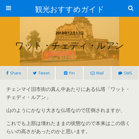
観光おすすめガイド
2018年12月12日
ワット・チェディ・ルアン
Share
Tweet
Pin
Mail
SMS
チェンマイ旧市街の真ん中あたりにある仏塔「ワット・
チェディ・ルアン」
山のようにかなり大きな仏塔なので圧倒されますが、
これでも上部は壊れたままの状態なので本来はこの倍く
らいの高さがあったのかと思います。