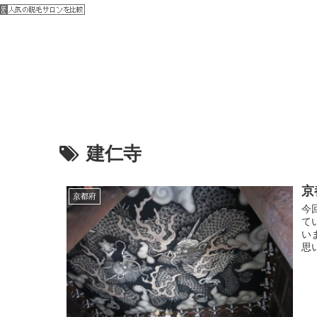
建仁寺
京
京都府
今
て
い
思