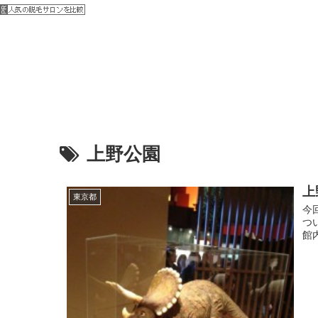
上野公園
上
東京都
今
つ
館