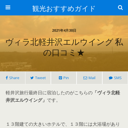
観光おすすめガイド
2021年4月30日
ヴィラ北軽井沢エルウイング 私
の口コミ★
Share
Tweet
Pin
Mail
SMS
軽井沢旅行最終日に宿泊したのがこちらの
「ヴィラ北軽
井沢エルウイング」
です。
１３階建ての大きいホテルで、１３階には大浴場があり