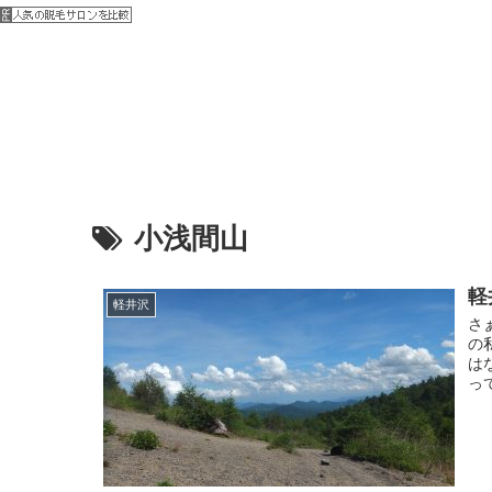
小浅間山
軽
軽井沢
さ
の
は
っ