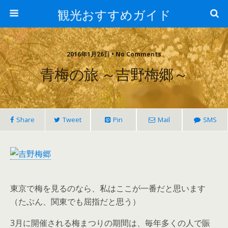
観光おすすめガイド
2016年1月26日 • No Comments
青梅の旅 ～吉野梅郷～
Share
Tweet
Pin
Mail
SMS
東京で梅を見るのなら、私はここが一番だと思います
（たぶん、関東でも屈指だと思う）
3月に開催される梅まつりの期間は、毎年多くの人で賑