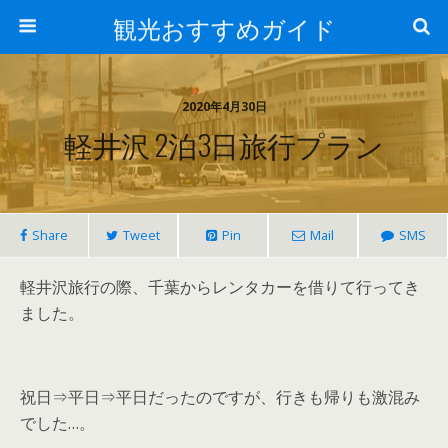
観光おすすめガイド
2020年4月30日
軽井沢 2泊3日旅行プラン
Share
Tweet
Pin
Mail
SMS
軽井沢旅行の際、千葉からレンタカーを借りて行ってき
ました。
祝日⇒平日⇒平日だったのですが、行きも帰りも激混み
でした…。