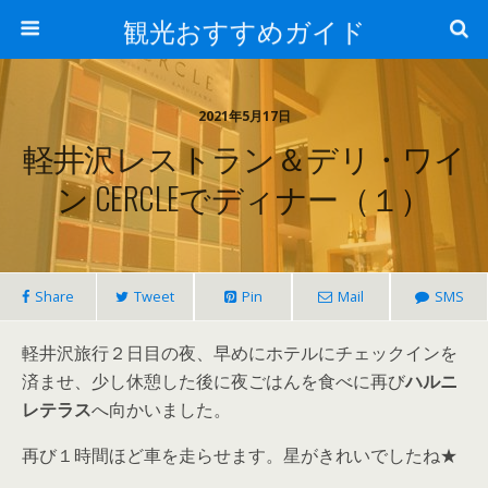
観光おすすめガイド
2021年5月17日
軽井沢レストラン＆デリ・ワイ
ン CERCLEでディナー（１）
Share
Tweet
Pin
Mail
SMS
軽井沢旅行２日目の夜、早めにホテルにチェックインを
済ませ、少し休憩した後に夜ごはんを食べに再び
ハルニ
レテラス
へ向かいました。
再び１時間ほど車を走らせます。星がきれいでしたね★