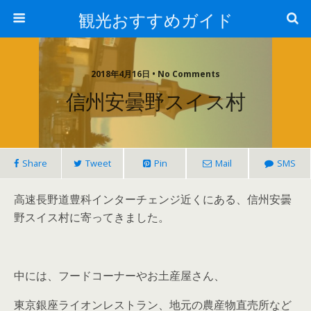
観光おすすめガイド
2018年4月16日 • No Comments
信州安曇野スイス村
Share
Tweet
Pin
Mail
SMS
高速長野道豊科インターチェンジ近くにある、信州安曇
野スイス村に寄ってきました。
中には、フードコーナーやお土産屋さん、
東京銀座ライオンレストラン、地元の農産物直売所など