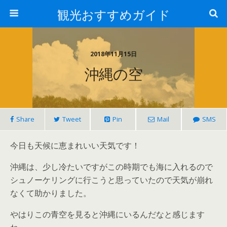
観光おすすめガイド
2018年11月15日
沖縄の空
Share
Tweet
Pin
Mail
SMS
今日も天候に恵まれいい天気です！
沖縄は、少し冷たいですがこの時期でも海に入れるので
シュノーケリングに行こうと思っていたので天気が崩れ
なくて助かりました。
やはりこの青空を見ると沖縄にいるんだなと感じます