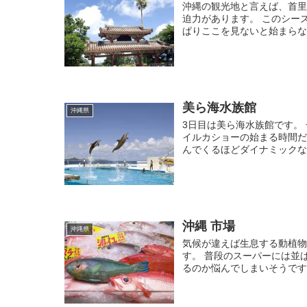
沖縄の観光地と言えば、首里
迫力があります。 このシー
ぱりここを見ないと始まらない
美ら海水族館
沖縄県
3日目は美ら海水族館です。
イルカショーの始まる時間
んでくるほどダイナミックなシ
沖縄 市場
沖縄県
気候が違えば生息する動植
す。 普段のスーパーには並
るのか悩んでしまいそうで