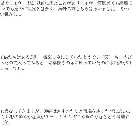
城でしょう！ 私は以前に来たことがありますが、何度見ても綺麗で
ズンでも意外に観光客は多く、海外の方もちらほらいました。 やっ
気がし...
 子供たちはある意味一番楽しみにしていたようです（笑） ちょうど
だったので入ってみると、結構後ろの席に座っていたのに水飛沫が飛
ョーでし...
物も異なってきますが、沖縄はさすがだなと市場を歩くたびに思いま
ばない彩の鮮やかな魚がズラリ！ ヤシガニや豚の頭などどう料理す
す（笑）