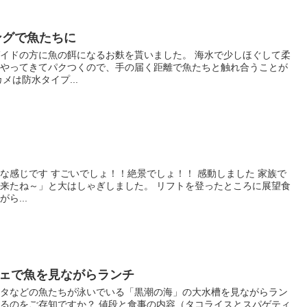
ングで魚たちに
イドの方に魚の餌になるお麩を貰いました。 海水で少しほぐして柔
がやってきてパクつくので、手の届く距離で魚たちと触れ合うことが
メは防水タイプ...
な感じです すごいでしょ！！絶景でしょ！！ 感動しました 家族で
来たね～」と大はしゃぎしました。 リフトを登ったところに展望食
ら...
ェで魚を見ながらランチ
ンタなどの魚たちが泳いでいる「黒潮の海」の大水槽を見ながらラン
るのをご存知ですか？ 値段と食事の内容（タコライスとスパゲティ