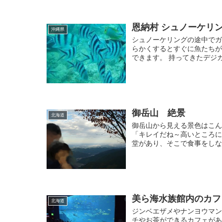
恩納村 シュノーケリ
沖縄県
シュノーケリングの途中でガ
らかくするとすぐに魚たち
できます。 持ってきたデジカ
御岳山 絶景
北海道
御岳山から見える景色はこん
「キレイだね～高いところに
堂があり、そこで食事をしなが
美ら海水族館内のカフ
北海道
ジンベエザメやナンヨウマ
チやお茶ができるカフェがあ